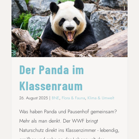
DER PANDA IM KLASSENRAUM
Der Panda im
Klassenraum
26. August 2025
|
BNE
,
Flora & Fauna
,
Klima & Umwelt
Was haben Panda und Pausenhof gemeinsam?
Mehr als man denkt. Der WWF bringt
Naturschutz direkt ins Klassenzimmer - lebendig,