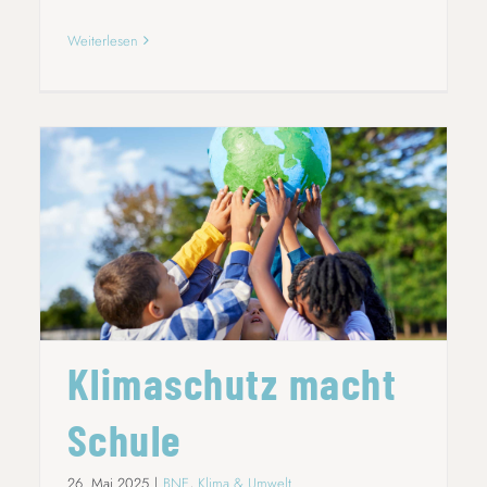
Weiterlesen
KLIMASCHUTZ MACHT SCHULE
Klimaschutz macht
Schule
26. Mai 2025
|
BNE
,
Klima & Umwelt