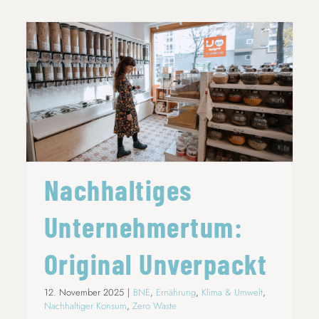
NACHHALTIGES UNTERNEHMERTUM:
ORIGINAL UNVERPACKT
Nachhaltiges
Unternehmertum:
Original Unverpackt
12. November 2025
|
BNE
,
Ernährung
,
Klima & Umwelt
,
Nachhaltiger Konsum
,
Zero Waste