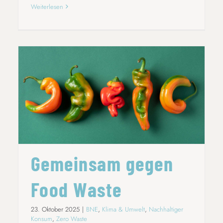
Weiterlesen
GEMEINSAM GEGEN FOOD WASTE
Gemeinsam gegen
Food Waste
23. Oktober 2025
|
BNE
,
Klima & Umwelt
,
Nachhaltiger
Konsum
,
Zero Waste