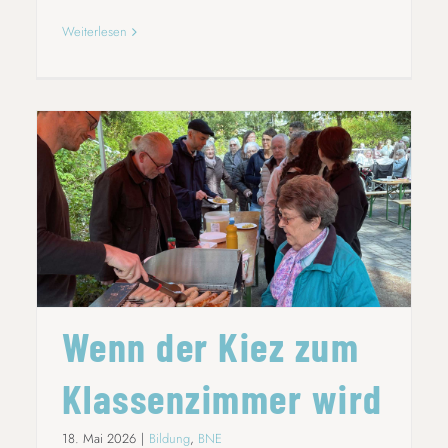
Weiterlesen
WENN DER KIEZ ZUM KLASSENZIMMER
WIRD
Wenn der Kiez zum
Klassenzimmer wird
18. Mai 2026
|
Bildung
,
BNE