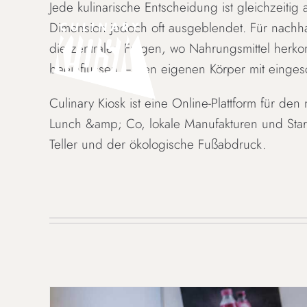
Jede kulinarische Entscheidung ist gleichzeit
Skip
Dimension jedoch oft ausgeblendet. Für nachha
to
die zentralen Fragen, wo Nahrungsmittel herk
content
beeinflussen – den eigenen Körper mit einges
Culinary Kiosk ist eine Online-Plattform für de
Lunch &amp; Co, lokale Manufakturen und Start-
Teller und der ökologische Fußabdruck.