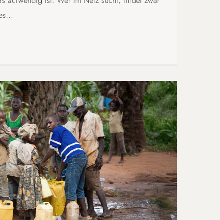
s aufwendig ist: Wer im Netz sucht, findet zwar
es...
RHAHN ZUM WELTBEWUSSTSEIN