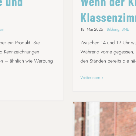
e und
Wenn der K
Klassenzim
sum
18. Mai 2026
|
Bildung
,
BNE
ber ein Produkt. Sie
Zwischen 14 und 19 Uhr wur
und Kennzeichnungen
Während vorne gegessen, g
en – ähnlich wie Werbung
den Ständen bereits die nä
Weiterlesen