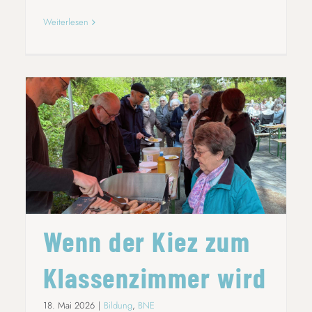
Weiterlesen
WENN DER KIEZ ZUM KLASSENZIMMER
WIRD
Wenn der Kiez zum
Klassenzimmer wird
18. Mai 2026
|
Bildung
,
BNE