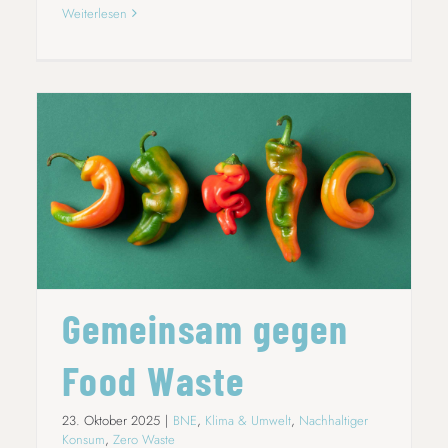
Weiterlesen
GEMEINSAM GEGEN FOOD WASTE
Gemeinsam gegen
Food Waste
23. Oktober 2025
|
BNE
,
Klima & Umwelt
,
Nachhaltiger
Konsum
,
Zero Waste