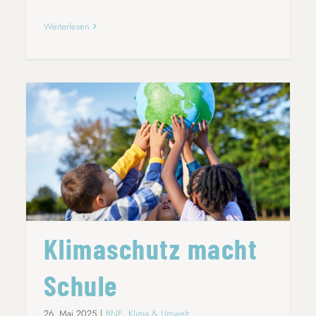
Weiterlesen
KLIMASCHUTZ MACHT SCHULE
Klimaschutz macht
Schule
26. Mai 2025
|
BNE
,
Klima & Umwelt