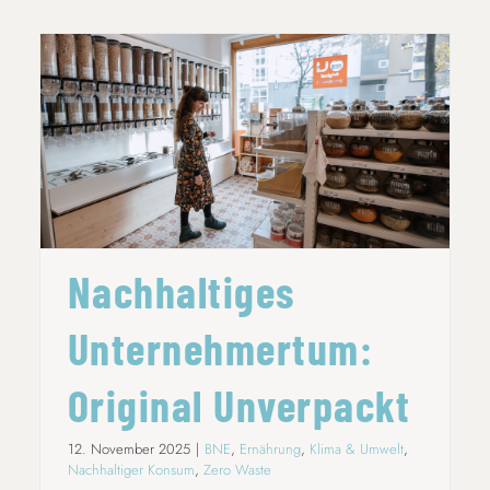
NACHHALTIGES UNTERNEHMERTUM:
ORIGINAL UNVERPACKT
Nachhaltiges
Unternehmertum:
Original Unverpackt
12. November 2025
|
BNE
,
Ernährung
,
Klima & Umwelt
,
Nachhaltiger Konsum
,
Zero Waste