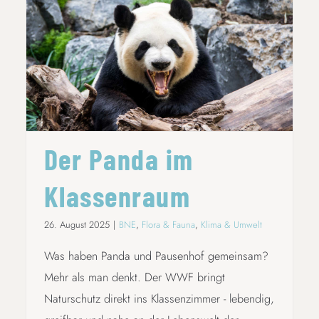
DER PANDA IM KLASSENRAUM
Der Panda im
Klassenraum
26. August 2025
|
BNE
,
Flora & Fauna
,
Klima & Umwelt
Was haben Panda und Pausenhof gemeinsam?
Mehr als man denkt. Der WWF bringt
Naturschutz direkt ins Klassenzimmer - lebendig,