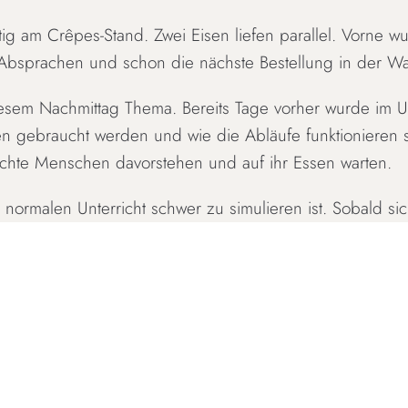
tig am Crêpes-Stand. Zwei Eisen liefen parallel. Vorne wu
Absprachen und schon die nächste Bestellung in der Wa
diesem Nachmittag Thema. Bereits Tage vorher wurde im Un
en gebraucht werden und wie die Abläufe funktionieren s
echte Menschen davorstehen und auf ihr Essen warten.
ormalen Unterricht schwer zu simulieren ist. Sobald sic
üssen schnell getroffen, Aufgaben verteilt und Probleme 
dern aus der Situation selbst.
 ein Frühlingsfest im Kiez mit Musik, Essen und Ständen.
ment, Ernährungspraxis, wirtschaftliches Denken und Zu