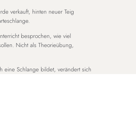
rde verkauft, hinten neuer Teig
rteschlange.
terricht besprochen, wie viel
ollen. Nicht als Theorieübung,
h eine Schlange bildet, verändert sich
direkt gelöst werden. Teamarbeit
 Für die Schüler:innen war es
sammenarbeit unter realen Bedingungen.