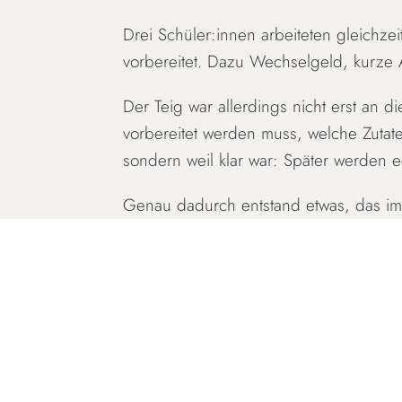
Drei Schüler:innen arbeiteten gleichzei
vorbereitet. Dazu Wechselgeld, kurze 
Der Teig war allerdings nicht erst an 
vorbereitet werden muss, welche Zutat
sondern weil klar war: Später werden 
Genau dadurch entstand etwas, das im n
die Situation sofort. Entscheidungen m
entsteht dann nicht mehr künstlich, son
Von außen wirkte es vielleicht einfach:
gleichzeitig Organisation, Zeitmanage
Man kann Planung unterrichten.