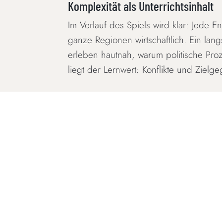
Komplexität als Unterrichtsinhalt
Im Verlauf des Spiels wird klar: Jede E
ganze Regionen wirtschaftlich. Ein lan
erleben hautnah, warum politische Pro
liegt der Lernwert: Konflikte und Ziel
Material & Umsetzung im Unterricht
Das Planspiel wird mit vorbereit
Es kann klassisch analog im Klas