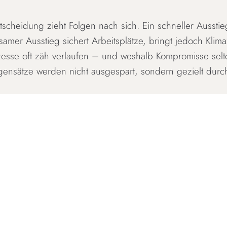
ntscheidung zieht Folgen nach sich. Ein schneller Aussti
gsamer Ausstieg sichert Arbeitsplätze, bringt jedoch Kli
zesse oft zäh verlaufen – und weshalb Kompromisse selte
gegensätze werden nicht ausgespart, sondern gezielt durc
:
eten Rollenkarten, Ablaufplänen und Hintergrundinformat
senzimmer gespielt werden, steht aber auch als digital