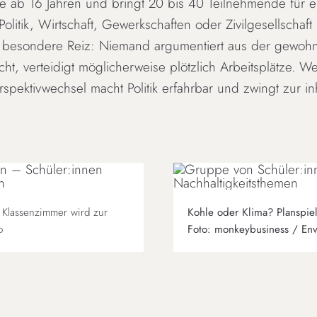
che ab 16 Jahren und bringt 20 bis 40 Teilnehmende für e
 Politik, Wirtschaft, Gewerkschaften oder Zivilgesellsc
 besondere Reiz: Niemand argumentiert aus der gewohnt
ht, verteidigt möglicherweise plötzlich Arbeitsplätze. Wer 
rspektivwechsel macht Politik erfahrbar und zwingt zur i
s Klassenzimmer wird zur
Kohle oder Klima? Planspie
o
Foto: monkeybusiness / Env