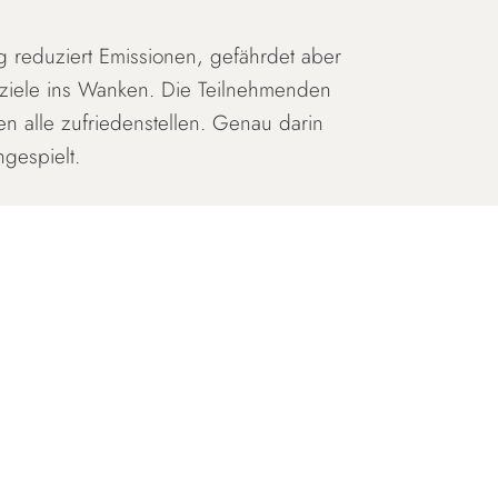
eg reduziert Emissionen, gefährdet aber
maziele ins Wanken. Die Teilnehmenden
n alle zufriedenstellen. Genau darin
hgespielt.
ionen geliefert.
e Version über die Plattform
Senaryon