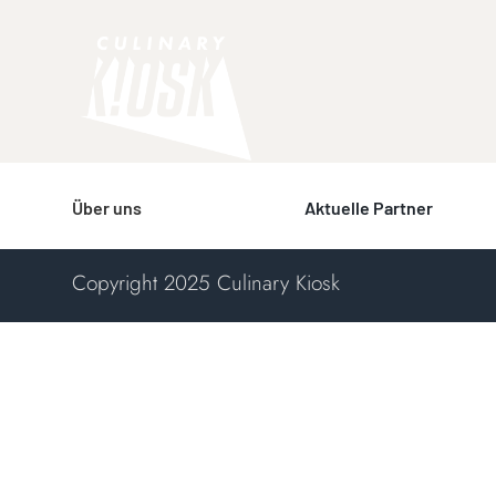
Skip
to
content
Über uns
Aktuelle Partner
Copyright 2025 Culinary Kiosk