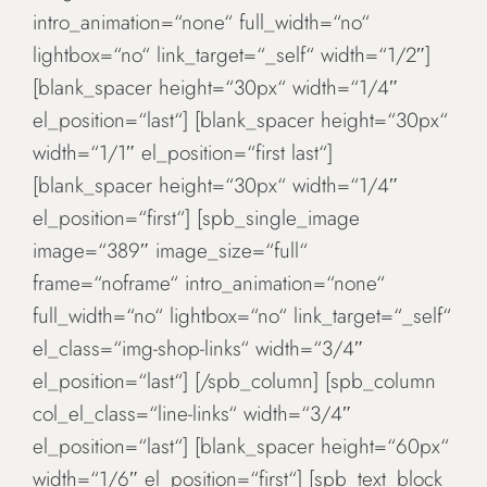
intro_animation=“none“ full_width=“no“
lightbox=“no“ link_target=“_self“ width=“1/2″]
[blank_spacer height=“30px“ width=“1/4″
el_position=“last“] [blank_spacer height=“30px“
width=“1/1″ el_position=“first last“]
[blank_spacer height=“30px“ width=“1/4″
el_position=“first“] [spb_single_image
image=“389″ image_size=“full“
frame=“noframe“ intro_animation=“none“
full_width=“no“ lightbox=“no“ link_target=“_self“
el_class=“img-shop-links“ width=“3/4″
el_position=“last“] [/spb_column] [spb_column
col_el_class=“line-links“ width=“3/4″
el_position=“last“] [blank_spacer height=“60px“
width=“1/6″ el_position=“first“] [spb_text_block