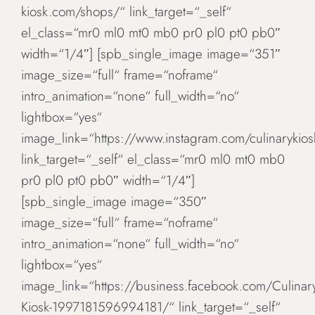
kiosk.com/shops/“ link_target=“_self“
el_class=“mr0 ml0 mt0 mb0 pr0 pl0 pt0 pb0″
width=“1/4″] [spb_single_image image=“351″
image_size=“full“ frame=“noframe“
intro_animation=“none“ full_width=“no“
lightbox=“yes“
image_link=“https://www.instagram.com/culinarykios
link_target=“_self“ el_class=“mr0 ml0 mt0 mb0
pr0 pl0 pt0 pb0″ width=“1/4″]
[spb_single_image image=“350″
image_size=“full“ frame=“noframe“
intro_animation=“none“ full_width=“no“
lightbox=“yes“
image_link=“https://business.facebook.com/Culinary
Kiosk-1997181596994181/“ link_target=“_self“