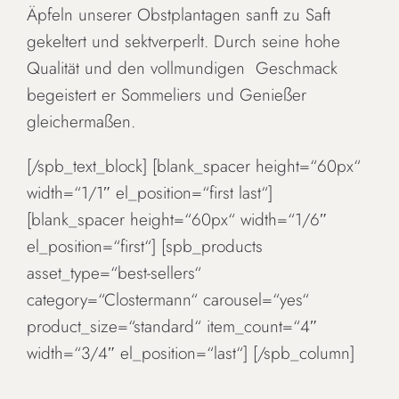
Äpfeln unserer Obstplantagen sanft zu Saft
gekeltert und sektverperlt. Durch seine hohe
Qualität und den vollmundigen Geschmack
begeistert er Sommeliers und Genießer
gleichermaßen.
[/spb_text_block] [blank_spacer height=“60px“
width=“1/1″ el_position=“first last“]
[blank_spacer height=“60px“ width=“1/6″
el_position=“first“] [spb_products
asset_type=“best-sellers“
category=“Clostermann“ carousel=“yes“
product_size=“standard“ item_count=“4″
width=“3/4″ el_position=“last“] [/spb_column]