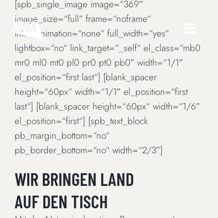
[spb_single_image image=“369″
Skip
image_size=“full“ frame=“noframe“
to
intro_animation=“none“ full_width=“yes“
content
lightbox=“no“ link_target=“_self“ el_class=“mb0
mr0 ml0 mt0 pl0 pr0 pt0 pb0″ width=“1/1″
el_position=“first last“] [blank_spacer
height=“60px“ width=“1/1″ el_position=“first
last“] [blank_spacer height=“60px“ width=“1/6″
el_position=“first“] [spb_text_block
pb_margin_bottom=“no“
pb_border_bottom=“no“ width=“2/3″]
WIR BRINGEN LAND
AUF DEN TISCH