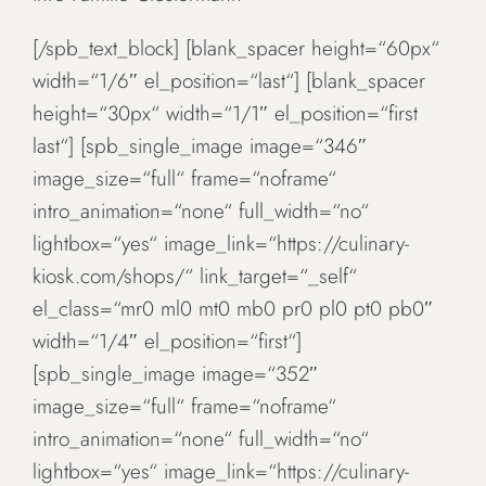
[/spb_text_block] [blank_spacer height=“60px“
width=“1/6″ el_position=“last“] [blank_spacer
height=“30px“ width=“1/1″ el_position=“first
last“] [spb_single_image image=“346″
image_size=“full“ frame=“noframe“
intro_animation=“none“ full_width=“no“
lightbox=“yes“ image_link=“https://culinary-
kiosk.com/shops/“ link_target=“_self“
el_class=“mr0 ml0 mt0 mb0 pr0 pl0 pt0 pb0″
width=“1/4″ el_position=“first“]
[spb_single_image image=“352″
image_size=“full“ frame=“noframe“
intro_animation=“none“ full_width=“no“
lightbox=“yes“ image_link=“https://culinary-