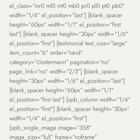
el_class=“mr0 ml0 mt0 mb0 pr0 pl0 pt0 pb0″
width=“1/4″ el_position=“last“] [blank_spacer
height=“60px“ width=“1/1″ el_position=“first
last“] [blank_spacer height=“30px“ width=“1/6″
el_position=“first“] [testimonial text_size=“large“
item_count=“6″ order=“rand“
category=“clostermann“ pagination=“no“
page_link=“no“ width=“2/3″] [blank_spacer
height=“30px“ width=“1/6″ el_position=“last“]
[blank_spacer height=“60px“ width=“1/1″
el_position=“first last“] [spb_column width=“1/4″
el_position=“first“] [blank_spacer height=“30px“
width=“1/4″ el_position=“first“]
[spb_single_image image=“358″
image_size=“full“ frame=“noframe“