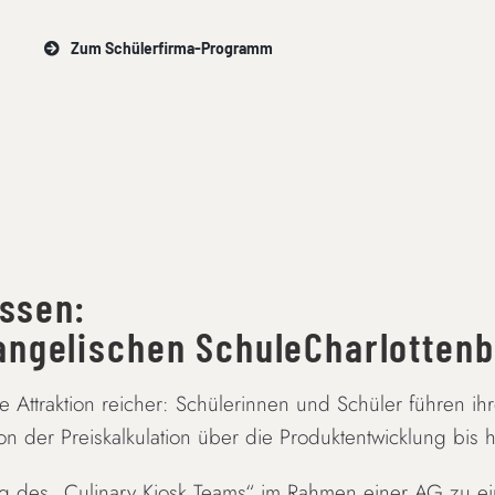
Zum Schülerfirma-Programm
ssen:
angelischen SchuleCharlotten
 Attraktion reicher: Schülerinnen und Schüler führen ihr
n der Preiskalkulation über die Produktentwicklung bis 
ng des „Culinary Kiosk Teams“ im Rahmen einer AG zu ei