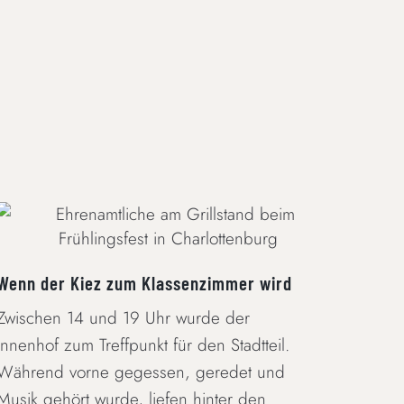
WENN DER KIEZ ZUM KLASSENZIMMER
WIRD
BNE 
Wenn der Kiez zum Klassenzimmer wird
Ernäh
Zwischen 14 und 19 Uhr wurde der
Nachh
Innenhof zum Treffpunkt für den Stadtteil.
Lehrp
Während vorne gegessen, geredet und
Berei
Musik gehört wurde, liefen hinter den
beso