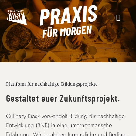
PRAXIS
Skip
to
content
FÜR MORGEN
Plattform für nachhaltige Bildungsprojekte
Gestaltet euer Zukunftsprojekt.
Culinary Kiosk verwandelt Bildung für nachhaltige
Entwicklung (BNE) in eine unternehmerische
Erfahrung. Wir begleiten Jugendliche und Berliner