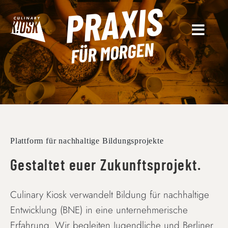
PRAXIS
Skip
to
content
FÜR MORGEN
Plattform für nachhaltige Bildungsprojekte
Gestaltet euer Zukunftsprojekt.
Culinary Kiosk verwandelt Bildung für nachhaltige
Entwicklung (BNE) in eine unternehmerische
Erfahrung. Wir begleiten Jugendliche und Berliner