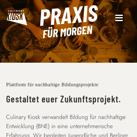
PRAXIS
Skip
to
content
FÜR MORGEN
Plattform für nachhaltige Bildungsprojekte
Gestaltet euer Zukunftsprojekt.
Culinary Kiosk verwandelt Bildung für nachhaltige
Entwicklung (BNE) in eine unternehmerische
Erfahrung. Wir begleiten Jugendliche und Berliner