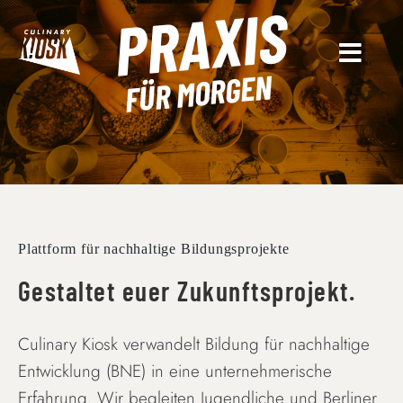
PRAXIS
Skip
to
content
FÜR MORGEN
Plattform für nachhaltige Bildungsprojekte
Gestaltet euer Zukunftsprojekt.
Culinary Kiosk verwandelt Bildung für nachhaltige
Entwicklung (BNE) in eine unternehmerische
Erfahrung. Wir begleiten Jugendliche und Berliner