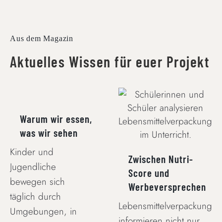
Aus dem Magazin
Aktuelles Wissen für euer Projekt
WARUM WIR
ESSEN, WAS WIR
ZWISCHEN NUTRI-
SEHEN
SCORE UND
Warum wir essen,
WERBEVERSPRECHEN
was wir sehen
Kinder und
Zwischen Nutri-
Jugendliche
Score und
bewegen sich
Werbeversprechen
täglich durch
Lebensmittelverpackungen
Umgebungen, in
informieren nicht nur