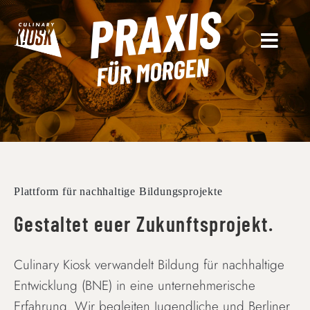
PRAXIS
Skip
to
content
FÜR MORGEN
Plattform für nachhaltige Bildungsprojekte
Gestaltet euer Zukunftsprojekt.
Culinary Kiosk verwandelt Bildung für nachhaltige
Entwicklung (BNE) in eine unternehmerische
Erfahrung. Wir begleiten Jugendliche und Berliner